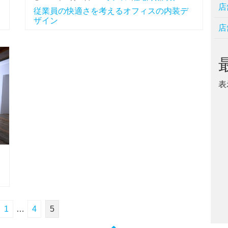
店
従業員の快適さを考えるオフィスの内装デ
ザイン
店
表
1
…
4
5