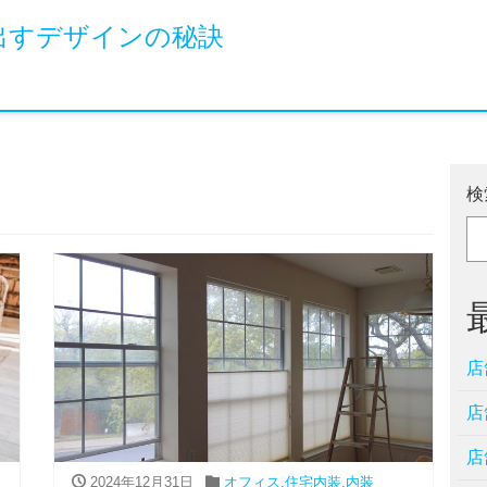
出すデザインの秘訣
検
店
店
店
2024年12月31日
オフィス
,
住宅内装
,
内装